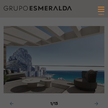
MENU
1/13