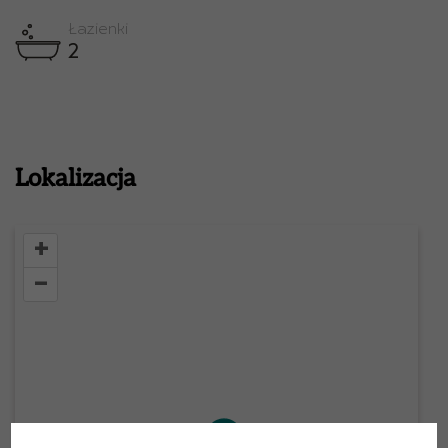
Łazienki
2
Lokalizacja
+
–