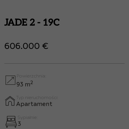
JADE 2 - 19C
606.000 €
Powierzchnia:
2
93 m
Typ nieruchomości:
Apartament
Sypialnie:
3