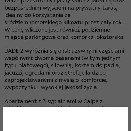
także przestronny i jasny salon z jadalnią oraz
bezpośrednim wyjściem na prywatny taras,
idealny do korzystania ze
śródziemnomorskiego klimatu przez cały rok.
W cenę wliczone jest również podziemne
miejsce parkingowe oraz komórka lokatorska.
JADE 2 wyróżnia się ekskluzywnymi częściami
wspólnymi: dwoma basenami (w tym jednym
typu plażowego), siłownią, kortem do padla,
jacuzzi, ogrodami oraz strefą dla dzieci,
zaprojektowanymi z myślą o komforcie,
wypoczynku i wysokiej jakości życia.
Apartament z 3 sypialniami w Calpe z
widokiem na morze, idealny zarówno jako
miejsce stałego zamieszkania, jak i inwestycja
na Costa Blanca.