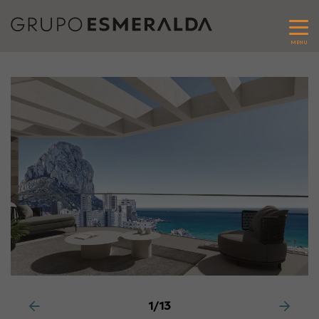
MENU
1/13