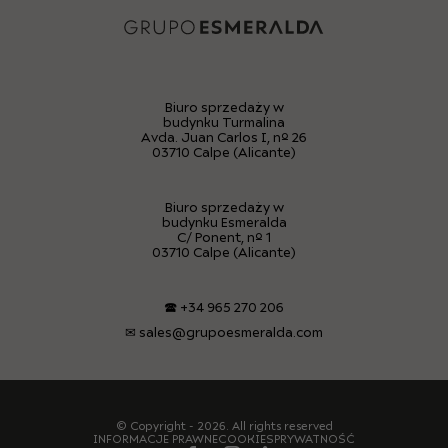
Biuro sprzedaży w
budynku Turmalina
Avda. Juan Carlos I, nº 26
03710 Calpe (Alicante)
Biuro sprzedaży w
budynku Esmeralda
C/ Ponent, nº 1
03710 Calpe (Alicante)
🕿
+34 965 270 206
✉
sales@grupoesmeralda.com
© Copyright - 2026. All rights reserved
INFORMACJE PRAWNE
COOKIES
PRYWATNOŚĆ