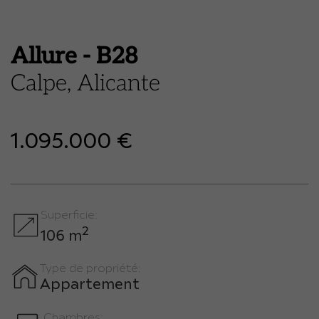
Allure - B28
Calpe, Alicante
1.095.000 €
Superficie:
2
106 m
Type de propriété:
Appartement
Chambres: