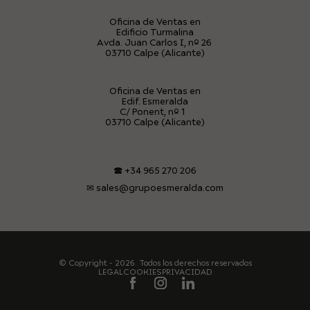
Oficina de Ventas en
Edificio Turmalina
Avda. Juan Carlos I, nº 26
03710 Calpe (Alicante)
Oficina de Ventas en
Edif. Esmeralda
C/ Ponent, nº 1
03710 Calpe (Alicante)
🕿
+34 965 270 206
✉
sales@grupoesmeralda.com
© Copyright - 2026. Todos los derechos reservados
LEGAL
COOKIES
PRIVACIDAD