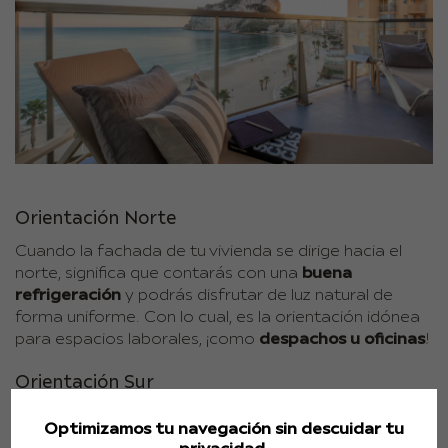
Orientación Norte
Cuando la fachada de tu vivienda se dirige hacia el
norte, significa que contarás con una
buena
refrigeración
y podrás disfrutar de luz natural de
forma uniforme. Con lo cual, es la orientación idónea
para espacios laborales, ¡como
despachos u oficinas
!
Orientación Sur
Un
apartamento
con este tipo de orientación tiene un
Optimizamos tu navegación sin descuidar tu
poderoso potencial:
la luz solar
durante todo el año,